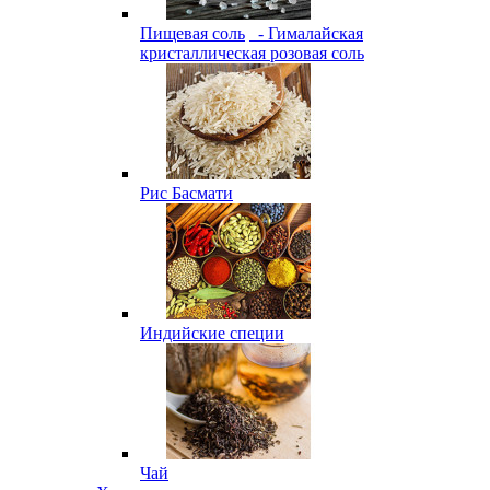
Пищевая соль
- Гималайская
кристаллическая розовая соль
Рис Басмати
Индийские специи
Чай