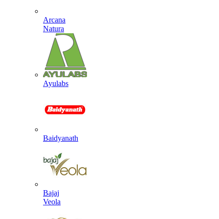
Arcana
Natura
Ayulabs
Baidyanath
Bajaj
Veola