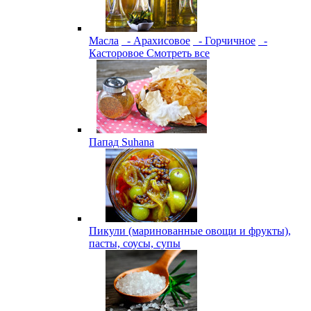
Масла
- Арахисовое
- Горчичное
-
Касторовое
Смотреть все
Папад Suhana
Пикули (маринованные овощи и фрукты),
пасты, соусы, супы