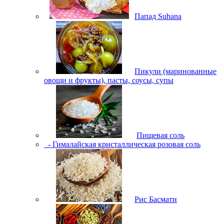
Папад Suhana
Пикули (маринованные
овощи и фрукты), пасты, соусы, супы
Пищевая соль
- Гималайская кристаллическая розовая соль
Рис Басмати