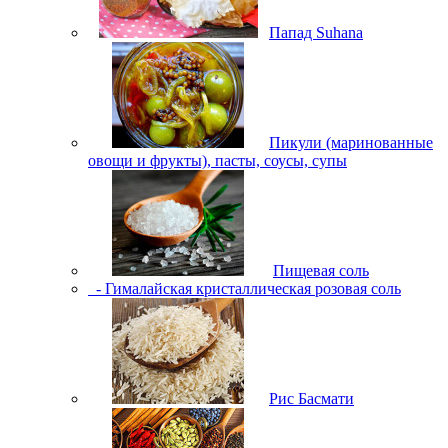
Папад Suhana
Пикули (маринованные
овощи и фрукты), пасты, соусы, супы
Пищевая соль
- Гималайская кристаллическая розовая соль
Рис Басмати