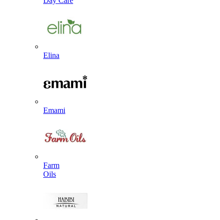
Day Care
Elina
Emami
Farm
Oils