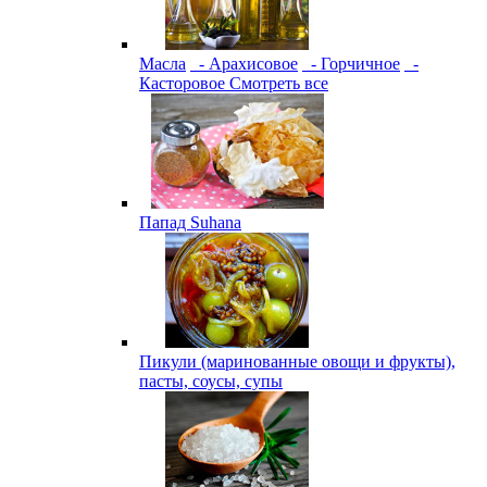
Масла
- Арахисовое
- Горчичное
-
Касторовое
Смотреть все
Папад Suhana
Пикули (маринованные овощи и фрукты),
пасты, соусы, супы