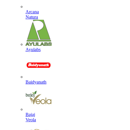
Arcana
Natura
Ayulabs
Baidyanath
Bajaj
Veola