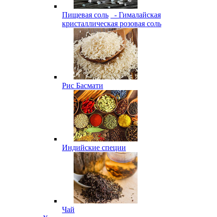
Пищевая соль
- Гималайская
кристаллическая розовая соль
Рис Басмати
Индийские специи
Чай