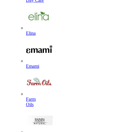
Day Care
Elina
Emami
Farm
Oils