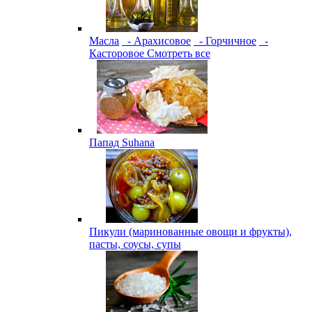
Масла
- Арахисовое
- Горчичное
-
Касторовое
Смотреть все
Папад Suhana
Пикули (маринованные овощи и фрукты),
пасты, соусы, супы