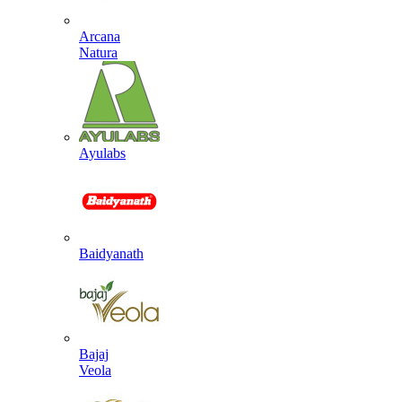
Arcana
Natura
Ayulabs
Baidyanath
Bajaj
Veola