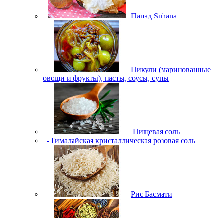
Папад Suhana
Пикули (маринованные
овощи и фрукты), пасты, соусы, супы
Пищевая соль
- Гималайская кристаллическая розовая соль
Рис Басмати