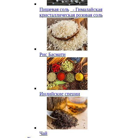
Пищевая соль
- Гималайская
кристаллическая розовая соль
Рис Басмати
Индийские специи
Чай