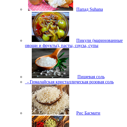
Папад Suhana
Пикули (маринованные
овощи и фрукты), пасты, соусы, супы
Пищевая соль
- Гималайская кристаллическая розовая соль
Рис Басмати