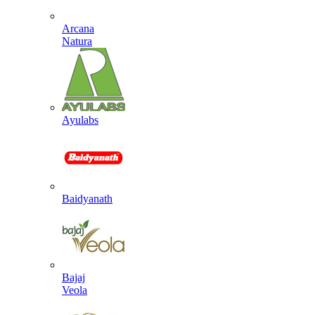
Arcana
Natura
Ayulabs
Baidyanath
Bajaj
Veola