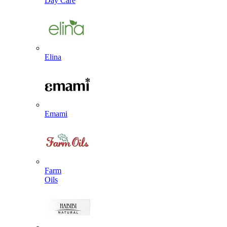
Day Care
Elina
Emami
Farm
Oils