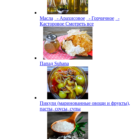
Масла
- Арахисовое
- Горчичное
-
Касторовое
Смотреть все
Папад Suhana
Пикули (маринованные овощи и фрукты),
пасты, соусы, супы