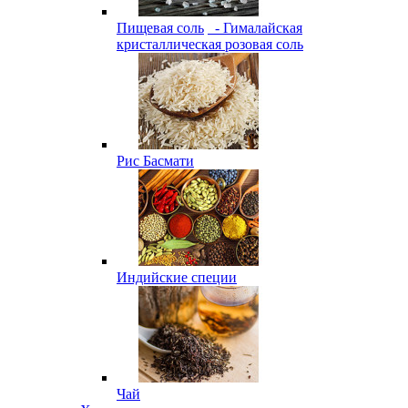
Пищевая соль
- Гималайская
кристаллическая розовая соль
Рис Басмати
Индийские специи
Чай