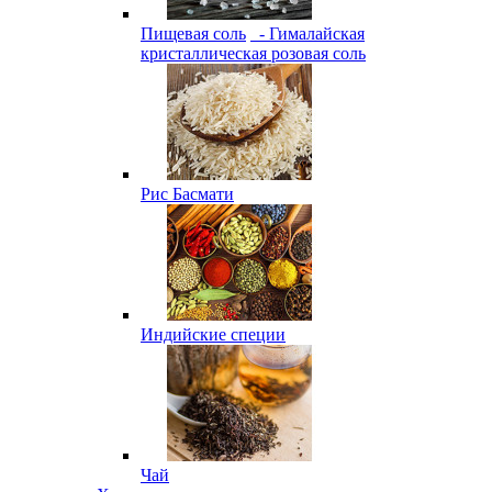
Пищевая соль
- Гималайская
кристаллическая розовая соль
Рис Басмати
Индийские специи
Чай