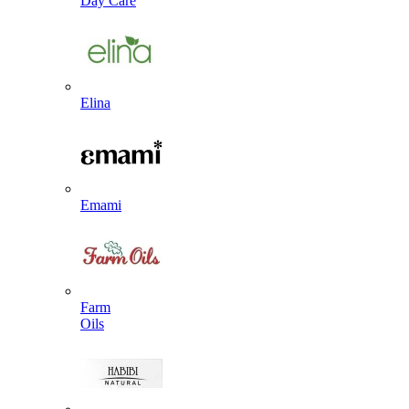
Day Care
Elina
Emami
Farm
Oils