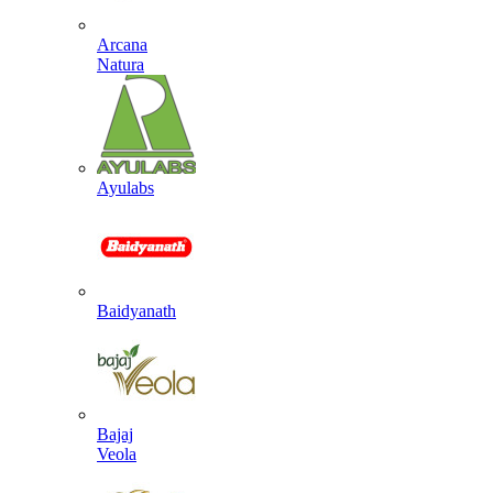
Arcana
Natura
Ayulabs
Baidyanath
Bajaj
Veola