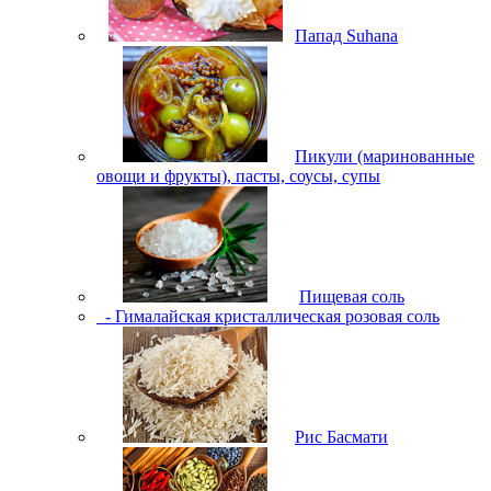
Папад Suhana
Пикули (маринованные
овощи и фрукты), пасты, соусы, супы
Пищевая соль
- Гималайская кристаллическая розовая соль
Рис Басмати