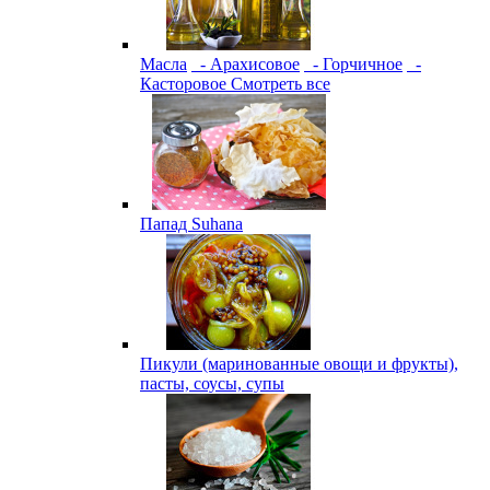
Масла
- Арахисовое
- Горчичное
-
Касторовое
Смотреть все
Папад Suhana
Пикули (маринованные овощи и фрукты),
пасты, соусы, супы