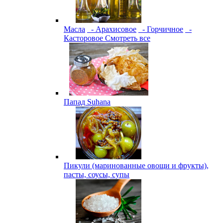
Масла
- Арахисовое
- Горчичное
-
Касторовое
Смотреть все
Папад Suhana
Пикули (маринованные овощи и фрукты),
пасты, соусы, супы