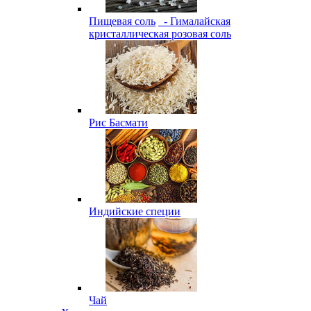
Пищевая соль
- Гималайская
кристаллическая розовая соль
Рис Басмати
Индийские специи
Чай