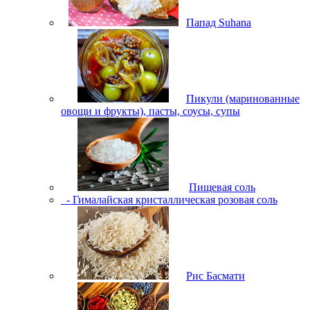
Папад Suhana
Пикули (маринованные
овощи и фрукты), пасты, соусы, супы
Пищевая соль
- Гималайская кристаллическая розовая соль
Рис Басмати