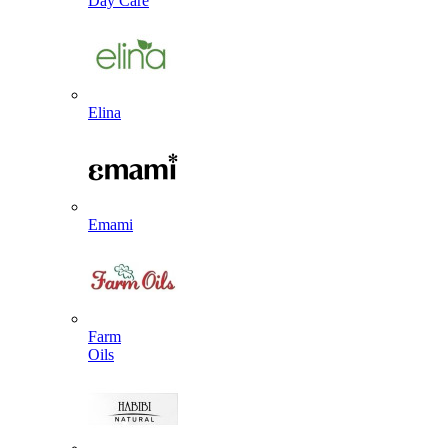
Day Care
Elina
Emami
Farm
Oils