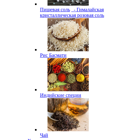
Пищевая соль
- Гималайская
кристаллическая розовая соль
Рис Басмати
Индийские специи
Чай