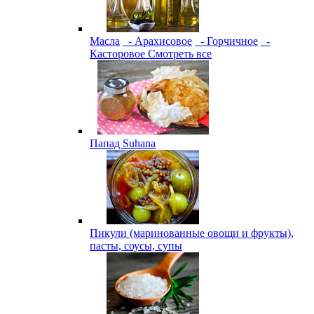
Масла
- Арахисовое
- Горчичное
-
Касторовое
Смотреть все
Папад Suhana
Пикули (маринованные овощи и фрукты),
пасты, соусы, супы