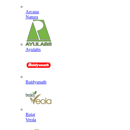
Arcana
Natura
Ayulabs
Baidyanath
Bajaj
Veola