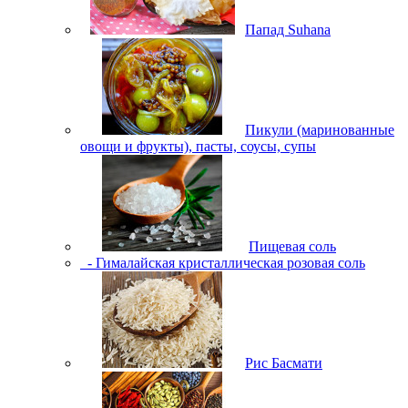
Папад Suhana
Пикули (маринованные
овощи и фрукты), пасты, соусы, супы
Пищевая соль
- Гималайская кристаллическая розовая соль
Рис Басмати