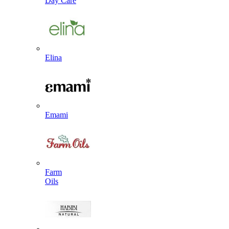
Day Care
Elina
Emami
Farm
Oils